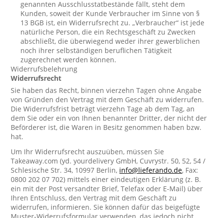
genannten Ausschlusstatbestände fällt, steht dem
Kunden, soweit der Kunde Verbraucher im Sinne von §
13 BGB ist, ein Widerrufsrecht zu. „Verbraucher“ ist jede
natürliche Person, die ein Rechtsgeschäft zu Zwecken
abschließt, die überwiegend weder ihrer gewerblichen
noch ihrer selbständigen beruflichen Tätigkeit
zugerechnet werden können.
Widerrufsbelehrung
Widerrufsrecht
Sie haben das Recht, binnen vierzehn Tagen ohne Angabe
von Gründen den Vertrag mit dem Geschäft zu widerrufen.
Die Widerrufsfrist beträgt vierzehn Tage ab dem Tag, an
dem Sie oder ein von Ihnen benannter Dritter, der nicht der
Beförderer ist, die Waren in Besitz genommen haben bzw.
hat.
Um Ihr Widerrufsrecht auszuüben, müssen Sie
Takeaway.com (yd. yourdelivery GmbH, Cuvrystr. 50, 52, 54 /
Schlesische Str. 34, 10997 Berlin,
info@lieferando.de
, Fax:
0800 202 07 702) mittels einer eindeutigen Erklärung (z. B.
ein mit der Post versandter Brief, Telefax oder E-Mail) über
Ihren Entschluss, den Vertrag mit dem Geschäft zu
widerrufen, informieren. Sie können dafür das beigefügte
Muster-Widerrufsformular verwenden, das jedoch nicht