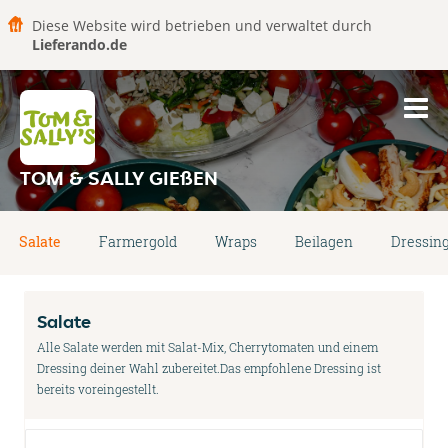
Diese Website wird betrieben und verwaltet durch
Lieferando.de
TOM & SALLY GIEßEN
Salate
Farmergold
Wraps
Beilagen
Dressin
Salate
Alle Salate werden mit Salat-Mix, Cherrytomaten und einem
Dressing deiner Wahl zubereitet.Das empfohlene Dressing ist
bereits voreingestellt.