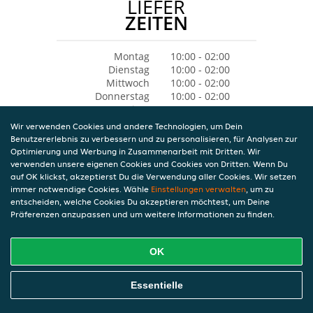
LIEFER
ZEITEN
Montag
10:00 - 02:00
Dienstag
10:00 - 02:00
Mittwoch
10:00 - 02:00
Donnerstag
10:00 - 02:00
Freitag
10:00 - 04:00
Samstag
10:00 - 04:00
Wir verwenden Cookies und andere Technologien, um Dein
Sonntag
10:00 - 02:00
Benutzererlebnis zu verbessern und zu personalisieren, für Analysen zur
Optimierung und Werbung in Zusammenarbeit mit Dritten. Wir
verwenden unsere eigenen Cookies und Cookies von Dritten. Wenn Du
auf OK klickst, akzeptierst Du die Verwendung aller Cookies. Wir setzen
immer notwendige Cookies. Wähle
Einstellungen verwalten
, um zu
entscheiden, welche Cookies Du akzeptieren möchtest, um Deine
Präferenzen anzupassen und um weitere Informationen zu finden.
OK
Essentielle